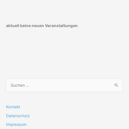
aktuell keine neuen Veranstaltungen
S
u
c
h
Kontakt
e
Datenschutz
n
Impressum
n