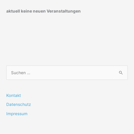
aktuell keine neuen Veranstaltungen
S
u
c
h
Kontakt
e
Datenschutz
n
Impressum
n
a
c