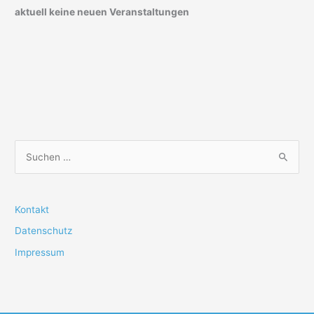
aktuell keine neuen Veranstaltungen
S
u
c
h
Kontakt
e
Datenschutz
n
Impressum
n
a
c