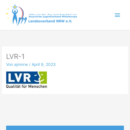
Zum
Inhalt
Hau
springen
LVR-1
Von
ajmnrw
/
April 9, 2023