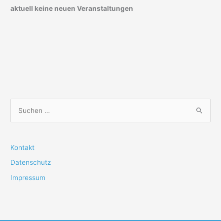
aktuell keine neuen Veranstaltungen
S
u
c
h
Kontakt
e
Datenschutz
n
Impressum
n
a
c